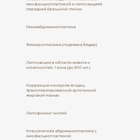
миофасциопластикой и липосакцией
передней брюшной стенки
Миниабдоминопластика
Феморопластика (подтяжка бедер)
Липосакция в области живота и
конечностей, 1 зона (до 500 мл.)
Коррекция контуров ягодиц
трансплантированной аутогенной
жировой тканью
Липофилинг кистей
Классическая абдоминопластика с
миофасциопластикой