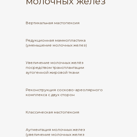
молочных желез
Вертикальная мастопексия
Редукционная маммопластика
(уменьшение молочных желез)
Увеличение молочных желёз
посредством трансплантации
аутогенной жировой ткани
Реконструкция сосково-ареолярного
комплекса с двух сторон
Классическая мастопексия
Аугментация молочных желез
(увеличение молочных желез