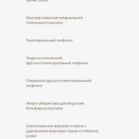
Изолированная медиальная
платизмопластика
Темпоральный лифтинг
Эндоскопический
фронтотемпоральный лифтинг
Открытый фронтотемпоральный
лифтинг
Жиросберегающая верхняя
блефаропластика
Омоложение верхнего века с
удалением жировых грыж и избытка
кожи