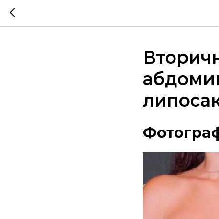
Вторич
абдомин
липоса
Фотограф