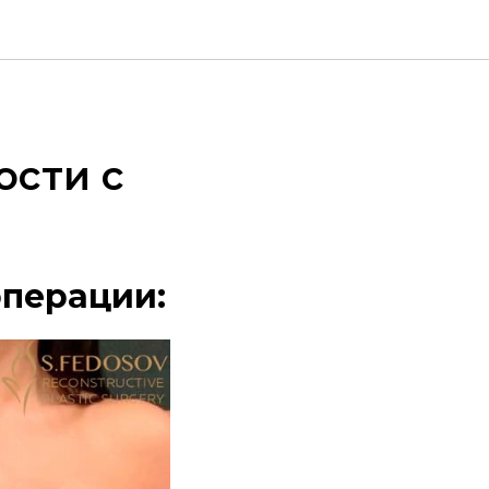
ости с
операции: