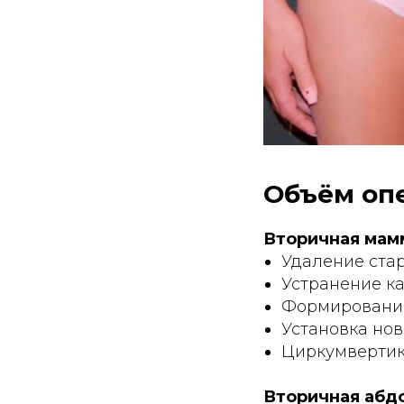
Объём оп
Вторичная мам
Удаление ста
Устранение к
Формирование
Установка нов
Циркумвертик
Вторичная абд