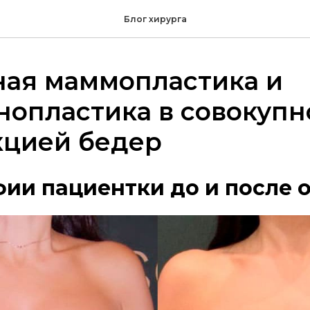
Блог хирурга
ная маммопластика и
опластика в совокупн
кцией бедер
ии пациентки до и после 