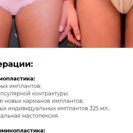
ерации:
мопластика:
рых имплантов;
апсулярной контрактуры;
 новых карманов имплантов;
ых индивидуальных имплантов 325 мл.;
альная мастопексия.
оминопластика: