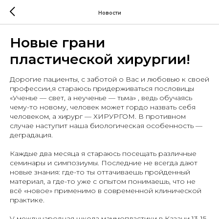
Новости
Новые грани
пластической хирургии!
Дорогие пациенты, с заботой о Вас и любовью к своей
профессии,я стараюсь придерживаться пословицы
«Ученье — свет, а неученье — тьма» , ведь обучаясь
чему-то новому, человек может гордо назвать себя
человеком, а хирург — ХИРУРГОМ. В противном
случае наступит наша биологическая особенность —
деградация.
Каждые два месяца я стараюсь посещать различные
семинары и симпозиумы. Последние не всегда дают
новые знания: где-то ты оттачиваешь пройденный
материал, а где-то уже с опытом понимаешь, что не
всё «новое» применимо в современной клинической
практике.
V международная школа маммопластики в Казани 13-15